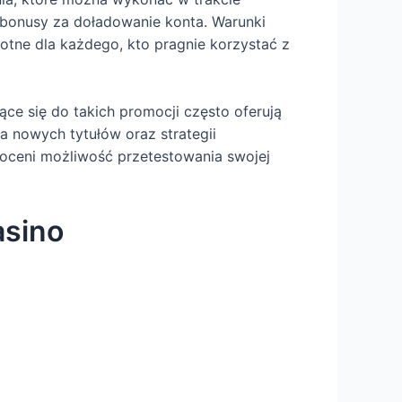
 bonusy za doładowanie konta. Warunki
totne dla każdego, kto pragnie korzystać z
ce się do takich promocji często oferują
 nowych tytułów oraz strategii
doceni możliwość przetestowania swojej
asino