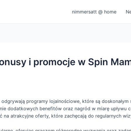
nimmersatt @ home
N
bonusy i promocje w Spin Ma
 odgrywają programy lojalnościowe, które są doskonałym 
ie dodatkowych benefitów oraz nagród w miarę upływu c
yć na atrakcyjne oferty, które zachęcają do regularnych wiz
larne, oferując graczom różnorodne wyzwania oraz zadan