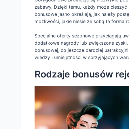
zabawy. Dzięki temu, każdy może cieszyć s
bonusowe jasno określają, jak należy post
możliwości, jakie niesie ze sobą ta forma r
Specjalne oferty sezonowe przyciągają uw
dodatkowe nagrody lub zwiększone zyski. 
bonusowej, co jeszcze bardziej uatrakcyj
wiedzy i umiejętności w sprzyjających war
Rodzaje bonusów rej