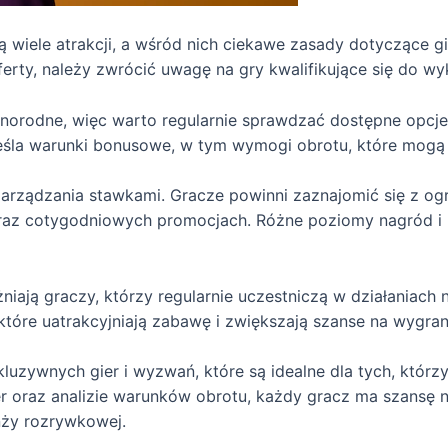
 wiele atrakcji, a wśród nich ciekawe zasady dotyczące g
ferty, należy zwrócić uwagę na gry kwalifikujące się do 
rodne, więc warto regularnie sprawdzać dostępne opcje, a
la warunki bonusowe, w tym wymogi obrotu, które mogą si
arządzania stawkami. Gracze powinni zaznajomić się z og
 oraz cotygodniowych promocjach. Różne poziomy nagród 
ają graczy, którzy regularnie uczestniczą w działaniach n
które uatrakcyjniają zabawę i zwiększają szanse na wygran
kluzywnych gier i wyzwań, które są idealne dla tych, którz
r oraz analizie warunków obrotu, każdy gracz ma szansę
anży rozrywkowej.