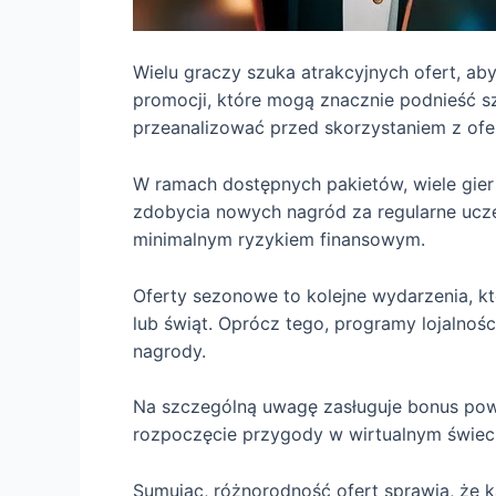
Wielu graczy szuka atrakcyjnych ofert, a
promocji, które mogą znacznie podnieść 
przeanalizować przed skorzystaniem z ofer
W ramach dostępnych pakietów, wiele gier
zdobycia nowych nagród za regularne ucze
minimalnym ryzykiem finansowym.
Oferty sezonowe to kolejne wydarzenia, kt
lub świąt. Oprócz tego, programy lojalno
nagrody.
Na szczególną uwagę zasługuje bonus powi
rozpoczęcie przygody w wirtualnym świeci
Sumując, różnorodność ofert sprawia, że 