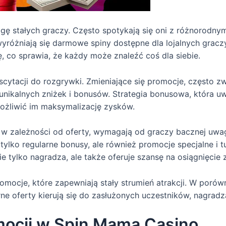
gę stałych graczy. Często spotykają się oni z różnorodnym
 wyróżniają się darmowe spiny dostępne dla lojalnych gra
, co sprawia, że każdy może znaleźć coś dla siebie.
cytacji do rozgrywki. Zmieniające się promocje, często z
unikalnych zniżek i bonusów. Strategia bonusowa, która u
ożliwić im maksymalizację zysków.
 zależności od oferty, wymagają od graczy bacznej uwagi,
e tylko regularne bonusy, ale również promocje specjalne 
ie tylko nagradza, ale także oferuje szansę na osiągnięci
mocje, które zapewniają stały strumień atrakcji. W porów
rne oferty kierują się do zasłużonych uczestników, nagradz
mocji w Spin Mama Casino