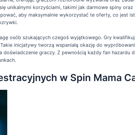
ię unikalnymi korzyściami, takimi jak darmowe spiny oraz
ępować, aby maksymalnie wykorzystać te oferty, co jest is
ozrywki.
agę osób szukających czegoś wyjątkowego. Gry kwalifikują
Takie inicjatywy tworzą wspaniałą okazję do wypróbowania
nia doświadczenie graczy. Z pewnością każdy fan hazardu 
unkach.
estracyjnych w Spin Mama C