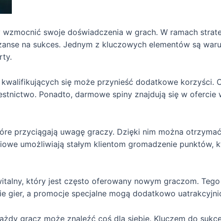
by wzmocnić swoje doświadczenia w grach. W ramach strate
szanse na sukces. Jednym z kluczowych elementów są waru
ty.
 kwalifikujących się może przynieść dodatkowe korzyści.
stnictwo. Ponadto, darmowe spiny znajdują się w ofercie 
óre przyciągają uwagę graczy. Dzięki nim można otrzymać 
ściowe umożliwiają stałym klientom gromadzenie punktów, 
talny, który jest często oferowany nowym graczom. Tego 
e gier, a promocje specjalne mogą dodatkowo uatrakcyjnić
każdy gracz może znaleźć coś dla siebie. Kluczem do sukc