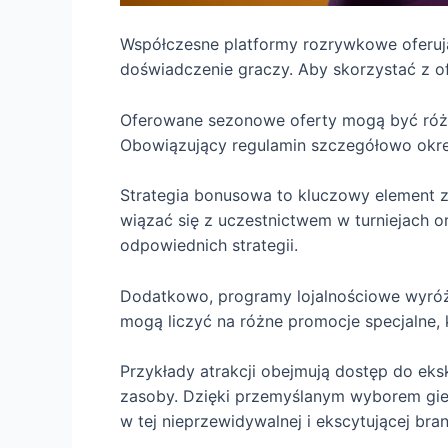
Współczesne platformy rozrywkowe oferują
doświadczenie graczy. Aby skorzystać z o
Oferowane sezonowe oferty mogą być różno
Obowiązujący regulamin szczegółowo okreś
Strategia bonusowa to kluczowy element z
wiązać się z uczestnictwem w turniejach
odpowiednich strategii.
Dodatkowo, programy lojalnościowe wyróżni
mogą liczyć na różne promocje specjalne, 
Przykłady atrakcji obejmują dostęp do eks
zasoby. Dzięki przemyślanym wyborem gie
w tej nieprzewidywalnej i ekscytującej br