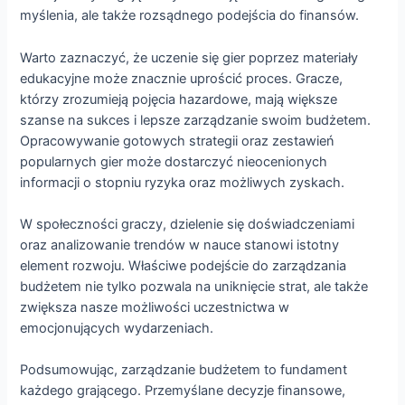
myślenia, ale także rozsądnego podejścia do finansów.
Warto zaznaczyć, że uczenie się gier poprzez materiały
edukacyjne może znacznie uprościć proces. Gracze,
którzy zrozumieją pojęcia hazardowe, mają większe
szanse na sukces i lepsze zarządzanie swoim budżetem.
Opracowywanie gotowych strategii oraz zestawień
popularnych gier może dostarczyć nieocenionych
informacji o stopniu ryzyka oraz możliwych zyskach.
W społeczności graczy, dzielenie się doświadczeniami
oraz analizowanie trendów w nauce stanowi istotny
element rozwoju. Właściwe podejście do zarządzania
budżetem nie tylko pozwala na uniknięcie strat, ale także
zwiększa nasze możliwości uczestnictwa w
emocjonujących wydarzeniach.
Podsumowując, zarządzanie budżetem to fundament
każdego grającego. Przemyślane decyzje finansowe,