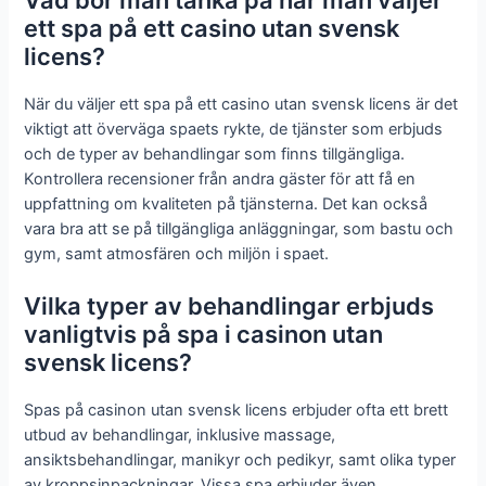
ett spa på ett casino utan svensk
licens?
När du väljer ett spa på ett casino utan svensk licens är det
viktigt att överväga spaets rykte, de tjänster som erbjuds
och de typer av behandlingar som finns tillgängliga.
Kontrollera recensioner från andra gäster för att få en
uppfattning om kvaliteten på tjänsterna. Det kan också
vara bra att se på tillgängliga anläggningar, som bastu och
gym, samt atmosfären och miljön i spaet.
Vilka typer av behandlingar erbjuds
vanligtvis på spa i casinon utan
svensk licens?
Spas på casinon utan svensk licens erbjuder ofta ett brett
utbud av behandlingar, inklusive massage,
ansiktsbehandlingar, manikyr och pedikyr, samt olika typer
av kroppsinpackningar. Vissa spa erbjuder även