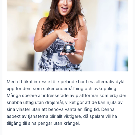
Med ett ökat intresse för spelande har flera alternativ dykt
upp för dem som söker underhållning och avkoppling.
Många spelare är intresserade av plattformar som erbjuder
snabba uttag utan dröjsmål, vilket gör att de kan njuta av
sina vinster utan att behöva vänta en lång tid. Denna
aspekt av tjänsterna blir allt viktigare, då spelare vill ha
tillgång till sina pengar utan krångel.