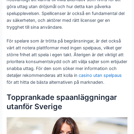
göra uttag utan dröjsmål och hur detta kan påverka
spelupplevelsen. Spellicenser är också en fundamental del
av säkerheten, och aktörer med rätt licenser ger en
trygghet till sina användare.
För spelare som är trötta på begränsningar, är det också
värt att notera plattformar med ingen spelpaus, vilket ger
större frihet att spela i egen takt. Återigen är det viktigt att
prioritera konsumentskydd och att välja sajter som erbjuder
snabba uttag. För den som söker mer information och
detaljer rekommenderas att kolla in
casino utan spelpaus
för att hitta de bästa alternativen på marknaden.
Topprankade spaanläggningar
utanför Sverige