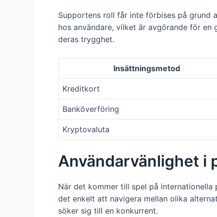
Supportens roll får inte förbises på grund 
hos användare, vilket är avgörande för en 
deras trygghet.
Insättningsmetod
Kreditkort
Banköverföring
Kryptovaluta
Användarvänlighet i 
När det kommer till spel på internationella
det enkelt att navigera mellan olika altern
söker sig till en konkurrent.