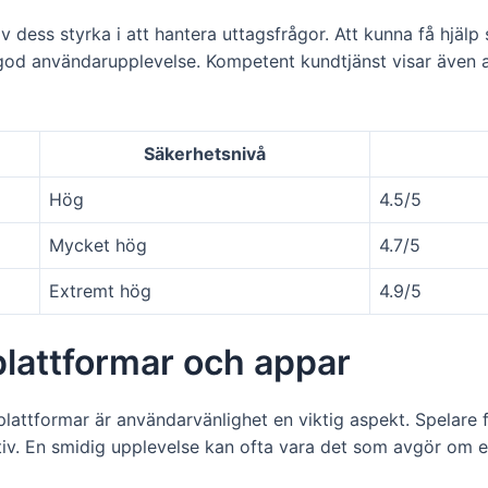
av dess styrka i att hantera uttagsfrågor. Att kunna få hjälp
god användarupplevelse. Kompetent kundtjänst visar även at
Säkerhetsnivå
Hög
4.5/5
Mycket hög
4.7/5
Extremt hög
4.9/5
plattformar och appar
 plattformar är användarvänlighet en viktig aspekt. Spelare f
ativ. En smidig upplevelse kan ofta vara det som avgör om 