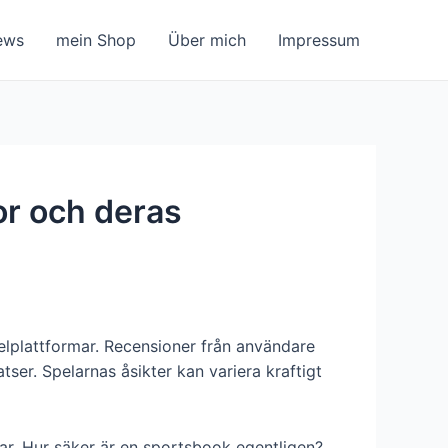
ews
mein Shop
Über mich
Impressum
or och deras
spelplattformar. Recensioner från användare
tser. Spelarnas åsikter kan variera kraftigt
ar. Hur säker är en sportsbook egentligen?