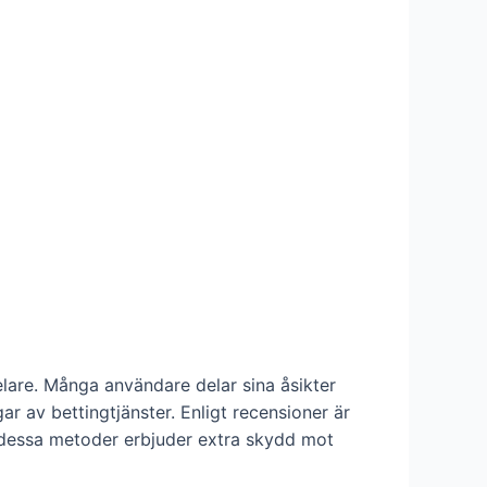
elare. Många användare delar sina åsikter
r av bettingtjänster. Enligt recensioner är
å dessa metoder erbjuder extra skydd mot