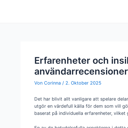
Zum
Inhalt
springen
Erfarenheter och ins
användarrecensioner
Von
Corinna
/
2. Oktober 2025
Det har blivit allt vanligare att spelare d
utgör en värdefull källa för dem som vill gö
baserat på individuella erfarenheter, vilket
En av de betydelsefulla aspekterna i dett