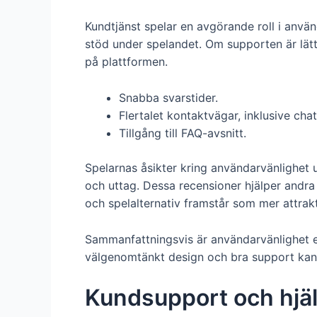
Kundtjänst spelar en avgörande roll i använ
stöd under spelandet. Om supporten är lätt
på plattformen.
Snabba svarstider.
Flertalet kontaktvägar, inklusive cha
Tillgång till FAQ-avsnitt.
Spelarnas åsikter kring användarvänlighet 
och uttag. Dessa recensioner hjälper andra
och spelalternativ framstår som mer attrakt
Sammanfattningsvis är användarvänlighet en
välgenomtänkt design och bra support kan 
Kundsupport och hjäl