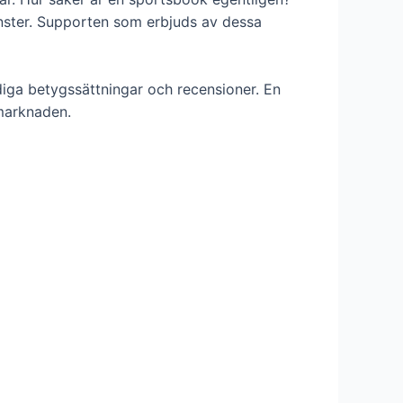
vinster. Supporten som erbjuds av dessa
rdiga betygssättningar och recensioner. En
 marknaden.