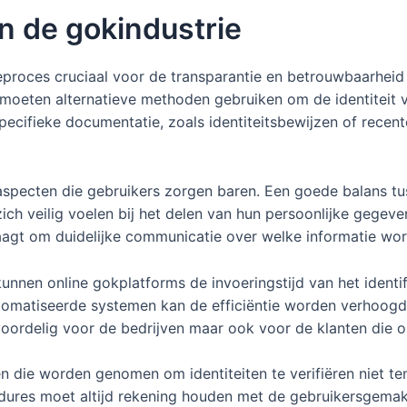
 in de gokindustrie
ieproces cruciaal voor de transparantie en betrouwbaarheid
oeten alternatieve methoden gebruiken om de identiteit van
ecifieke documentatie, zoals identiteitsbewijzen of recente
aspecten die gebruikers zorgen baren. Een goede balans tus
zich veilig voelen bij het delen van hun persoonlijke gegeve
raagt om duidelijke communicatie over welke informatie wo
unnen online gokplatforms de invoeringstijd van het identi
omatiseerde systemen kan de efficiëntie worden verhoogd,
en voordelig voor de bedrijven maar ook voor de klanten die 
len die worden genomen om identiteiten te verifiëren niet t
dures moet altijd rekening houden met de gebruikersgemakke