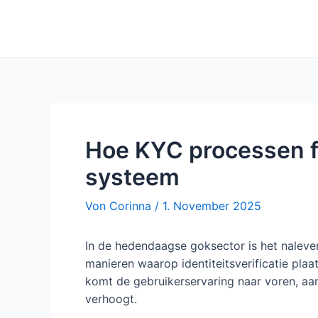
Zum
Inhalt
springen
Hoe KYC processen fu
systeem
Von
Corinna
/
1. November 2025
In de hedendaagse goksector is het naleven
manieren waarop identiteitsverificatie plaa
komt de gebruikerservaring naar voren, aan
verhoogt.