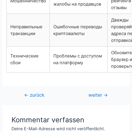
Мошенничество
рейтинги
жалобы на продавцов
отзывы
Дважды
Неправильные
Ошибочные переводы
проверяй
транзакции
криптовалюты
адреса п
отправко
Обновит
Технические
Проблемы с доступом
браузер 
сбои
на платформу
проверьт
Beitragsnavigation
←
zurück
weiter
→
Kommentar verfassen
Deine E-Mail-Adresse wird nicht veröffentlicht.