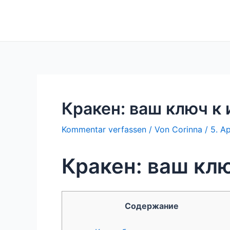
Zum
Inhalt
springen
Кракен: ваш ключ к
Kommentar verfassen
/ Von
Corinna
/
5. A
Кракен: ваш кл
Содержание