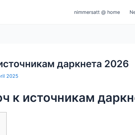
nimmersatt @ home
N
 источникам даркнета 2026
pril 2025
юч к источникам даркн