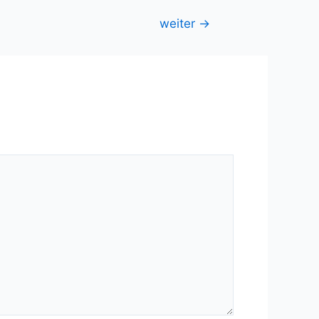
weiter
→