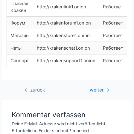
Главная
http://krakenlink1.onion
Работает
Кракен
Форум
http://krakenforum1.onion
Работает
Магазин
http://krakenstore1.onion
Работает
Чаты
http://krakenschat1.onion
Работает
Саппорт
http://krakensupport1.onion
Работает
Beitragsnavigation
←
zurück
weiter
→
Kommentar verfassen
Deine E-Mail-Adresse wird nicht veröffentlicht.
Erforderliche Felder sind mit
*
markiert