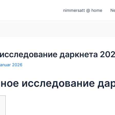
nimmersatt @ home
N
 исследование даркнета 20
Januar 2026
сное исследование да