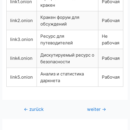
link1.onion
Рабочая
кракен
Кракен форум для
link2.onion
Рабочая
обсуждений
Ресурс для
Не
link3.onion
путеводителей
рабочая
Дискутируемый ресурс о
link4.onion
Рабочая
безопасности
Анализ и статистика
link5.onion
Рабочая
даркнета
Beitragsnavigation
←
zurück
weiter
→